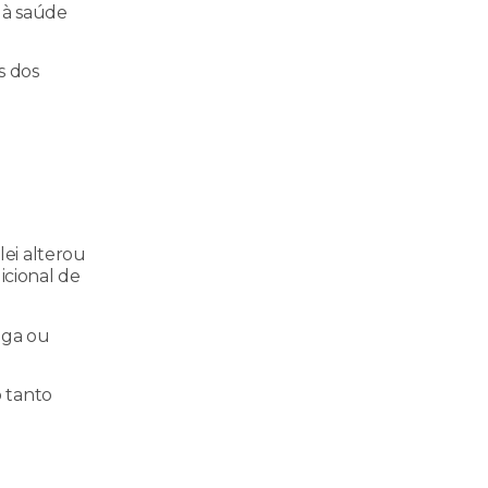
 à saúde
s dos
lei alterou
icional de
lga ou
o tanto