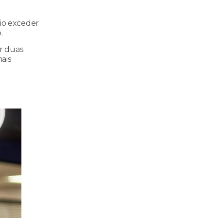
io exceder
.
ir duas
ais