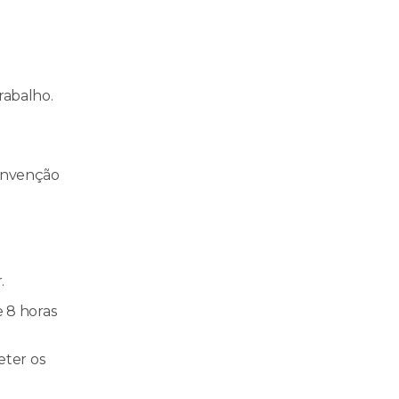
rabalho.
convenção
r.
 8 horas
eter os