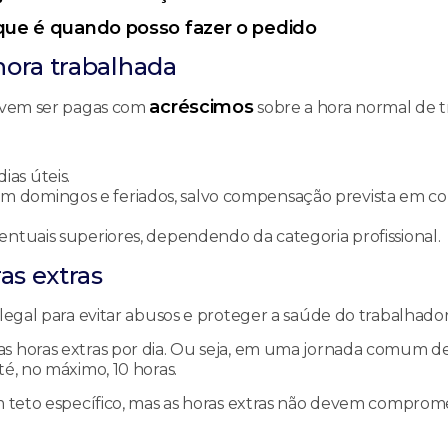
 que é quando posso fazer o pedido
hora trabalhada
acréscimos
devem ser pagas com
sobre a hora normal de t
ias úteis.
s em domingos e feriados, salvo compensação prevista em 
entuais superiores, dependendo da categoria profissional.
as extras
 legal para evitar abusos e proteger a saúde do trabalhado
s horas extras por dia. Ou seja, em uma jornada comum de
é, no máximo, 10 horas.
um teto específico, mas as horas extras não devem comprom