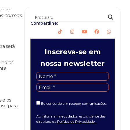
a e os
as normas.
Compartilhe:
ra será
Inscreva-se em
nossa newsletter
 horas.
nte
 e os
Eu concordo em receber comunicações.
oso para
Ao informar meus dados, estou ciente das
diretrizes da
Política de Privacidade.