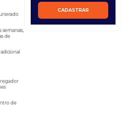
CADASTRAR
munerado
s semanais,
as de
adicional
pregador
mes
entro de