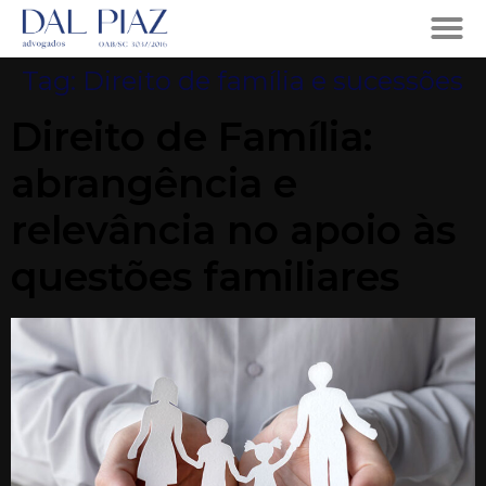
Tag:
Direito de família e sucessões
Direito de Família:
abrangência e
relevância no apoio às
questões familiares