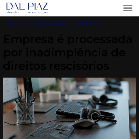
Tag:
ACERTO DE CONTAS
Empresa é processada
por inadimplência de
direitos rescisórios