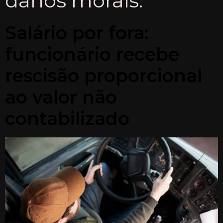
danos morais.
Salário por fora:
funcionário recebe
rescisão proporcional
ao valor não
contabilizado