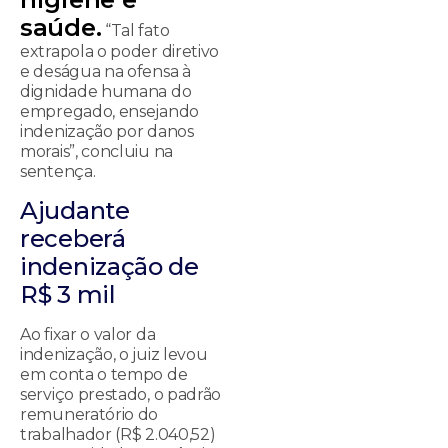
saúde.
“Tal fato
extrapola o poder diretivo
e deságua na ofensa à
dignidade humana do
empregado, ensejando
indenização por danos
morais”, concluiu na
sentença.
Ajudante
receberá
indenização de
R$ 3 mil
Ao fixar o valor da
indenização, o juiz levou
em conta o tempo de
serviço prestado, o padrão
remuneratório do
trabalhador (R$ 2.040,52)