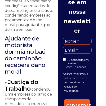
concedeu ao trabalhador
se em
condições adequadas de
descanso, higiene e saúde,
nossa
condenando empresa ao
pagamento de dano
newslett
moral para ajudante que
dormia em baú.
er
Ajudante de
motorista
dormia no baú
do caminhão
Eu concordo em
receber
receberá dano
comunicações.
moral
Ao informar meus
dados, estou ciente
Justiça do
das diretrizes da
A
Política de
Trabalho
condenou
Privacidade.
uma empresa do ramo de
transportes de
mercadorias a indenizar
CADASTRAR