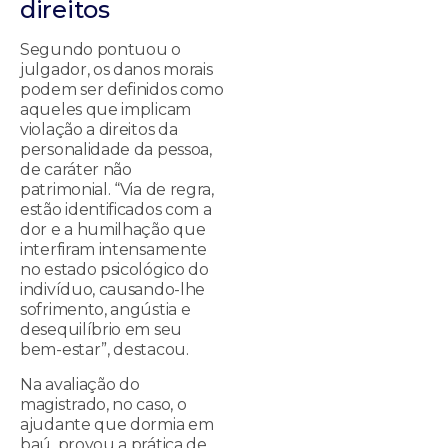
direitos
Segundo pontuou o
julgador, os danos morais
podem ser definidos como
aqueles que implicam
violação a direitos da
personalidade da pessoa,
de caráter não
patrimonial. “Via de regra,
estão identificados com a
dor e a humilhação que
interfiram intensamente
no estado psicológico do
indivíduo, causando-lhe
sofrimento, angústia e
desequilíbrio em seu
bem-estar”, destacou.
Na avaliação do
magistrado, no caso, o
ajudante que dormia em
baú, provou a prática de