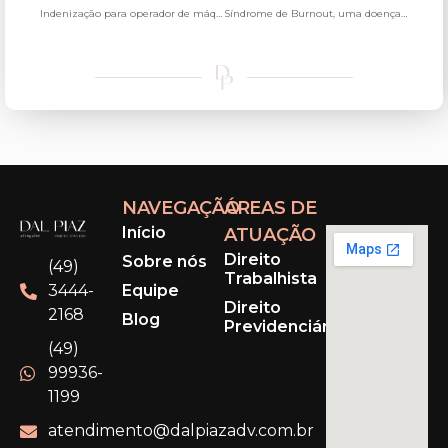
Indenização para operador de máquinas que perdeu olho em acidente
Síndrome de Burnout, uma doença do trabalho
NAVEGAÇÃO
ÁREAS DE
Início
ATUAÇÃO
Direito
Sobre nós
(49)
Trabalhista
Equipe
3444-
Direito
2168
Blog
Previdenciário
(49)
99936-
1199
atendimento@dalpiazadv.com.br