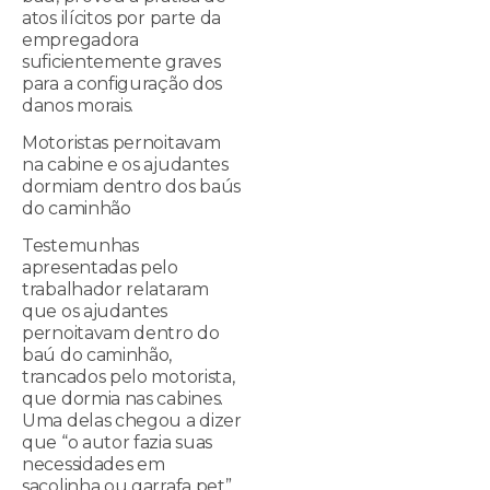
atos ilícitos por parte da
empregadora
suficientemente graves
para a configuração dos
danos morais.
Motoristas pernoitavam
na cabine e os ajudantes
dormiam dentro dos baús
do caminhão
Testemunhas
apresentadas pelo
trabalhador relataram
que os ajudantes
pernoitavam dentro do
baú do caminhão,
trancados pelo motorista,
que dormia nas cabines.
Uma delas chegou a dizer
que “o autor fazia suas
necessidades em
sacolinha ou garrafa pet”.