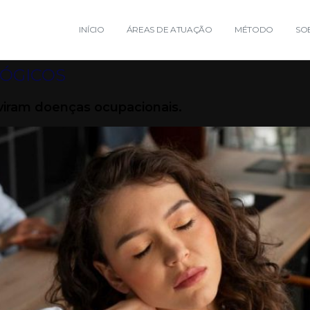
INÍCIO
ÁREAS DE ATUAÇÃO
MÉTODO
SO
ÓGICOS
viram doenças ocupacionais.