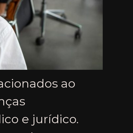
lacionados ao
nças
o e jurídico.