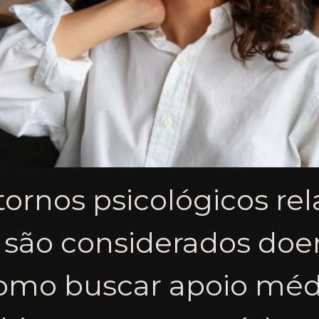
tornos psicológicos re
 são considerados doe
omo buscar apoio médic