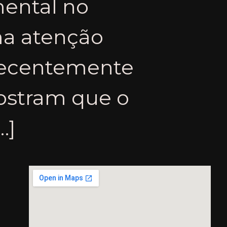
mental no
a atenção
recentemente
mostram que o
…]