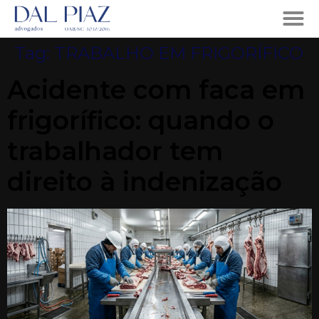
Tag:
TRABALHO EM FRIGORÍFICO
Acidente com faca em
frigorífico: quando o
trabalhador tem
direito à indenização