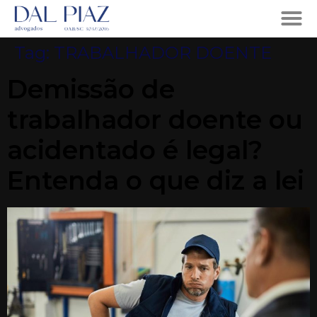
Tag:
TRABALHADOR DOENTE
Demissão de
trabalhador doente ou
acidentado é legal?
Entenda o que diz a lei