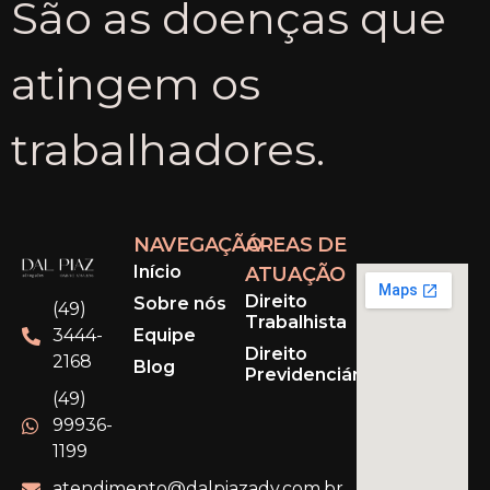
São as doenças que
atingem os
trabalhadores.
NAVEGAÇÃO
ÁREAS DE
Início
ATUAÇÃO
Direito
Sobre nós
(49)
Trabalhista
Equipe
3444-
Direito
2168
Blog
Previdenciário
(49)
99936-
1199
atendimento@dalpiazadv.com.br