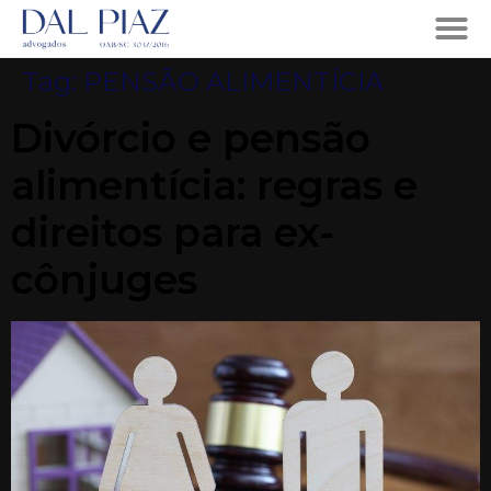
Tag:
PENSÃO ALIMENTÍCIA
Divórcio e pensão
alimentícia: regras e
direitos para ex-
cônjuges