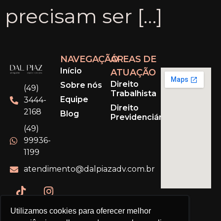
precisam ser […]
NAVEGAÇÃO
ÁREAS DE
Início
ATUAÇÃO
Direito
Sobre nós
(49)
Trabalhista
Equipe
3444-
Direito
2168
Blog
Previdenciário
(49)
99936-
1199
atendimento@dalpiazadv.com.br
Utilizamos cookies para oferecer melhor