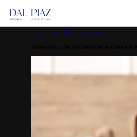
Tag:
Partilha de Bens
Abandono de lar: direitos e consequ