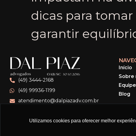
dicas para tomar
garantir equilíbr
NAVE
Início
Sobre 
(49) 3444-2168
Equipe
(49) 99936-1199
Blog
atendimento@dalpiazadv.com.br
Utilizamos cookies para oferecer melhor experiê