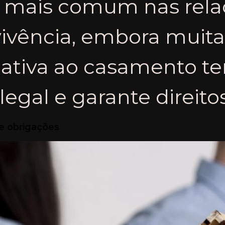
 mais comum nas relaç
ivência, embora muitas
ativa ao casamento t
gal e garante direitos
s e obrigações