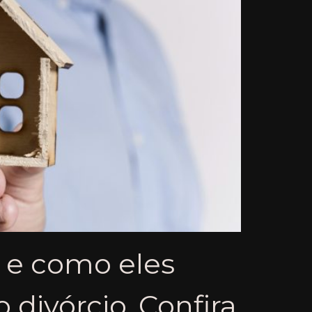
 e como eles
 divórcio. Confira