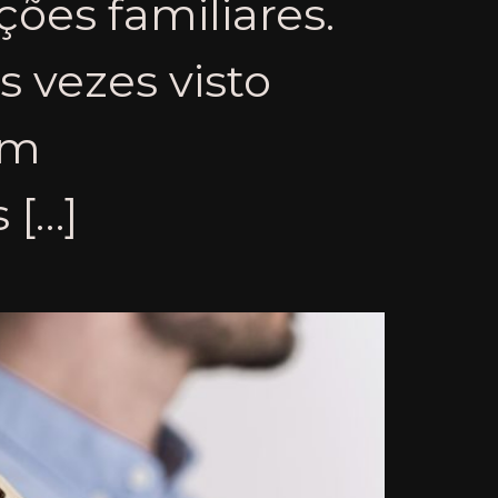
ões familiares.
 vezes visto
em
 […]