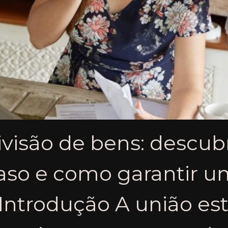
ivisão de bens: descub
aso e como garantir u
. Introdução A união es