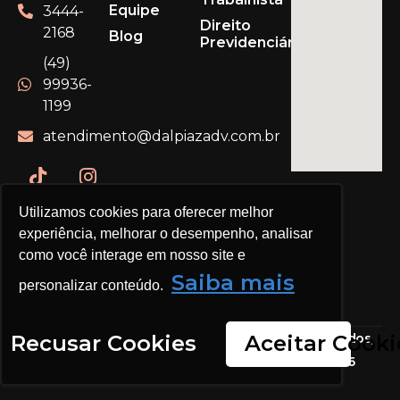
Equipe
3444-
Direito
2168
Blog
Previdenciário
(49)
99936-
1199
atendimento@dalpiazadv.com.br
Utilizamos cookies para oferecer melhor
experiência, melhorar o desempenho, analisar
como você interage em nosso site e
Saiba mais
personalizar conteúdo.
DAL PIAZ ADVOGADOS © Todos os direitos reservados,
Recusar Cookies
Aceitar Cooki
2026. | CNPJ: 26.049.368/0001-38 | OAB 3037/2016