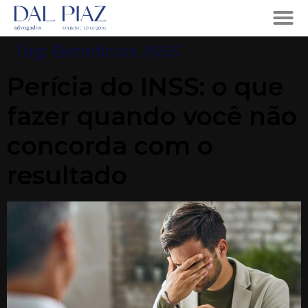
Tag:
Benefícios INSS
Perícia do INSS: o que
fazer quando você não
concorda com o
resultado