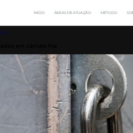
INÍCIO
ÁREAS DE ATUAÇÃO
MÉTODO
SO
es
cados em câmara fria