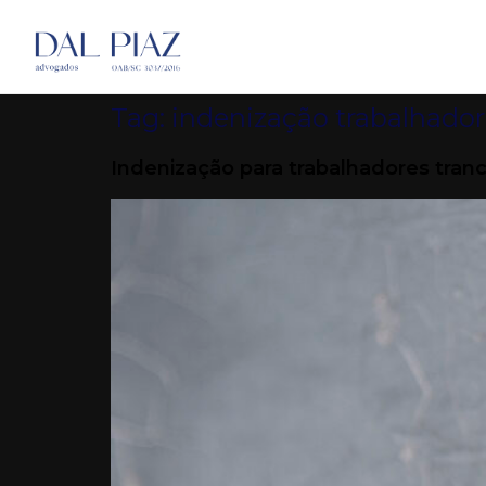
Tag:
indenização trabalhador
Indenização para trabalhadores tran