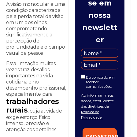
se em
A visão monocular é uma
condição caracterizada
nossa
pela perda total da visão
em um dos olhos,
newslett
comprometendo
significativamente a
er
percepção de
profundidade e o campo
visual da pessoa.
Essa limitação muitas
vezes traz desafios
importantes na vida
Eu concordo em
cotidiana e no
receber
comunicações.
desempenho profissional,
especialmente para
Ao informar meus
trabalhadores
dados, estou ciente
das diretrizes da
rurais
, cuja atividade
Política de
exige esforço físico
Privacidade.
intenso, precisão e
atenção aos detalhes.
CADASTRAR