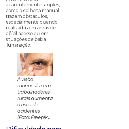
aparentemente simples,
como a colheita manual
trazem obstáculos,
especialmente quando
realizadas em áreas de
difícil acesso ou em
situações de baixa
iluminação.
A visão
monocular em
trabalhadores
rurais aumenta
o risco de
acidentes.
(Foto: Freepik).