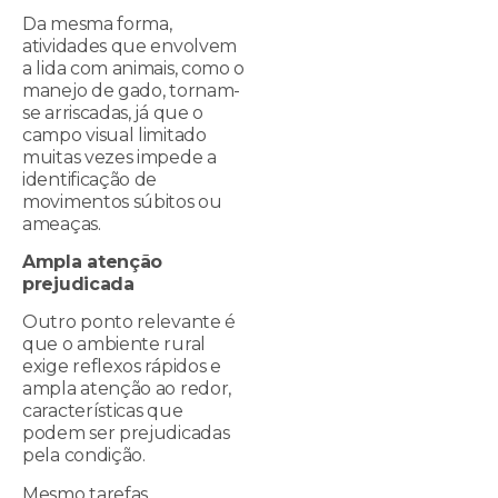
Da mesma forma,
atividades que envolvem
a lida com animais, como o
manejo de gado, tornam-
se arriscadas, já que o
campo visual limitado
muitas vezes impede a
identificação de
movimentos súbitos ou
ameaças.
Ampla atenção
prejudicada
Outro ponto relevante é
que o ambiente rural
exige reflexos rápidos e
ampla atenção ao redor,
características que
podem ser prejudicadas
pela condição.
Mesmo tarefas