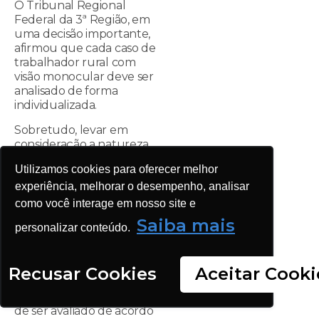
O Tribunal Regional
Federal da 3ª Região, em
uma decisão importante,
afirmou que cada caso de
trabalhador rural com
visão monocular deve ser
analisado de forma
individualizada.
Sobretudo, levar em
consideração a natureza
das atividades realizadas, o
Utilizamos cookies para oferecer melhor
risco envolvido e a
capacidade de adaptação
experiência, melhorar o desempenho, analisar
do trabalhador.
como você interage em nosso site e
Saiba mais
Portanto, a jurisprudência
personalizar conteúdo.
deixa claro que, em casos
de incapacidade
temporária ou
Recusar Cookies
Aceitar Cooki
permanente, o
trabalhador tem o direito
de ser avaliado de acordo