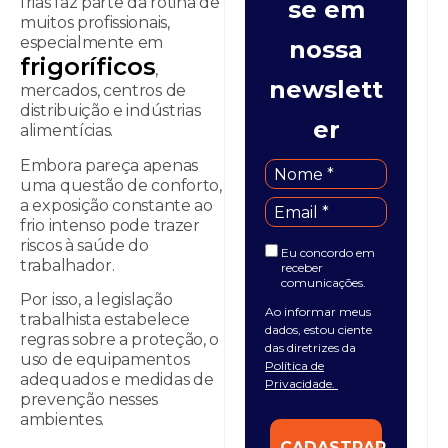
frias faz parte da rotina de
se em
muitos profissionais,
especialmente em
nossa
frigoríficos
,
newslett
mercados, centros de
distribuição e indústrias
er
alimentícias.
Embora pareça apenas
uma questão de conforto,
a exposição constante ao
frio intenso pode trazer
riscos à saúde do
Eu concordo em
trabalhador.
receber
comunicações.
Por isso, a legislação
Ao informar meus
trabalhista estabelece
dados, estou ciente
regras sobre a proteção, o
das diretrizes da
uso de equipamentos
Política de
adequados e medidas de
Privacidade.
prevenção nesses
ambientes.
CADASTRAR