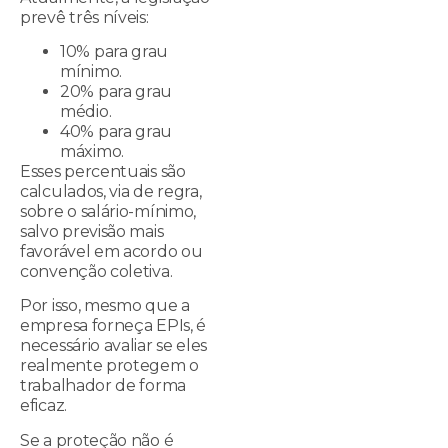
prevê três níveis:
10% para grau
mínimo.
20% para grau
médio.
40% para grau
máximo.
Esses percentuais são
calculados, via de regra,
sobre o salário-mínimo,
salvo previsão mais
favorável em acordo ou
convenção coletiva.
Por isso, mesmo que a
empresa forneça EPIs, é
necessário avaliar se eles
realmente protegem o
trabalhador de forma
eficaz.
Se a proteção não é