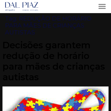
Tag:
REDUÇÃO DE HORÁRIO
PARA MÃES DE CRIANÇAS
AUTISTAS
Decisões garantem
redução de horário
para mães de crianças
autistas