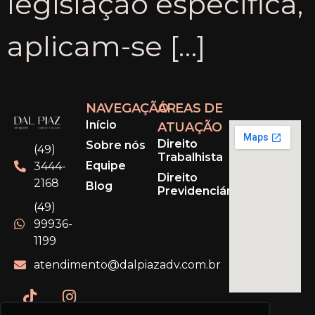
legislação específica,
aplicam-se […]
NAVEGAÇÃO
ÁREAS DE
Início
ATUAÇÃO
Direito
Sobre nós
(49)
Trabalhista
Equipe
3444-
Direito
2168
Blog
Previdenciário
(49)
99936-
1199
atendimento@dalpiazadv.com.br