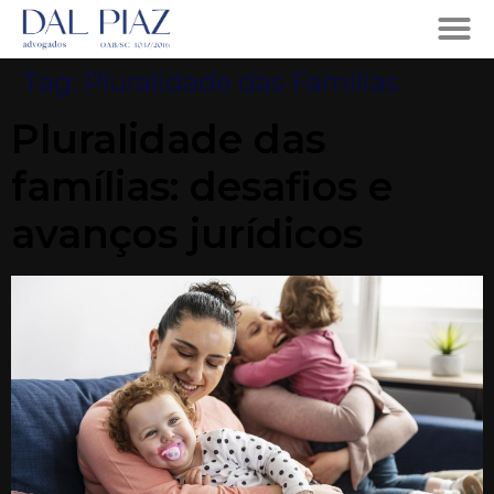
Tag:
Pluralidade das Famílias
Pluralidade das
famílias: desafios e
avanços jurídicos