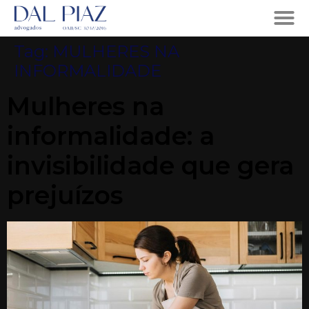
Tag:
MULHERES NA
INFORMALIDADE
Mulheres na
informalidade: a
invisibilidade que gera
prejuízos