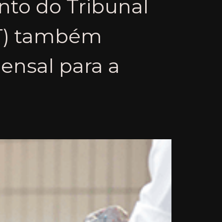
to do Tribunal
MT) também
nsal para a