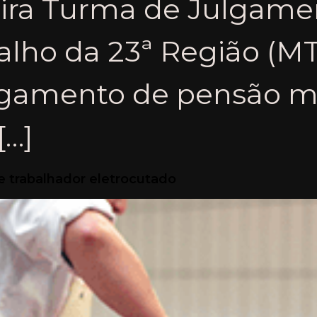
ira Turma de Julgamen
balho da 23ª Região (
gamento de pensão me
[…]
e trabalhador eletrocutado