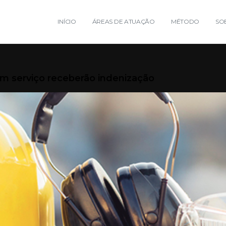
INÍCIO
ÁREAS DE ATUAÇÃO
MÉTODO
SO
em serviço receberão indenização