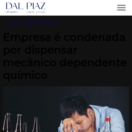
Tag:
MECÂNICO
Empresa é condenada
por dispensar
mecânico dependente
químico