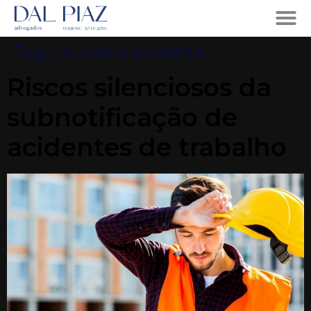
Tag:
Lei sobre acidente
Riscos silenciosos da
subnotificação de
acidentes de trabalho