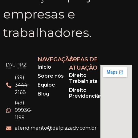
empresas e
trabalhadores.
NAVEGAÇÃO
ÁREAS DE
Início
ATUAÇÃO
Direito
Sobre nós
(49)
Trabalhista
Equipe
3444-
Direito
2168
Blog
Previdenciário
(49)
99936-
1199
atendimento@dalpiazadv.com.br