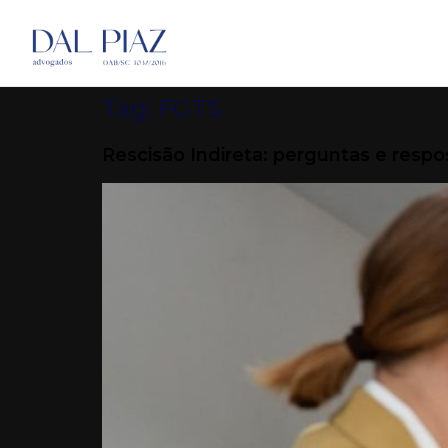
Tag:
FGTS
Rescisão Indireta: perguntas e resp