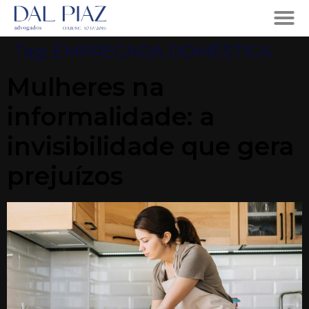
Tag:
EMPREGADA DOMÉSTICA
Mulheres na
informalidade: a
invisibilidade que gera
prejuízos