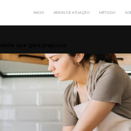
INÍCIO
ÁREAS DE ATUAÇÃO
MÉTODO
SO
lidade que gera prejuízos