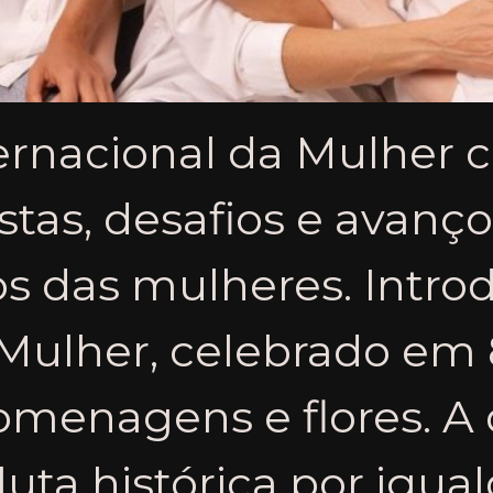
ternacional da Mulher
stas, desafios e avanç
os das mulheres. Intro
 Mulher, celebrado em 
menagens e flores. A 
luta histórica por igua