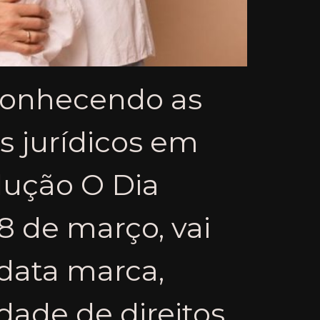
 conhecendo as
os jurídicos em
dução O Dia
8 de março, vai
data marca,
ldade de direitos