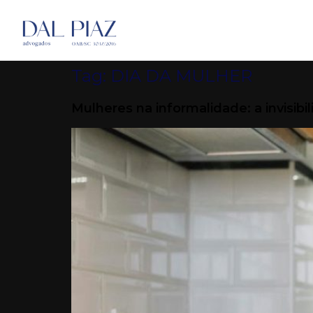
Tag:
DIA DA MULHER
Mulheres na informalidade: a invisibi