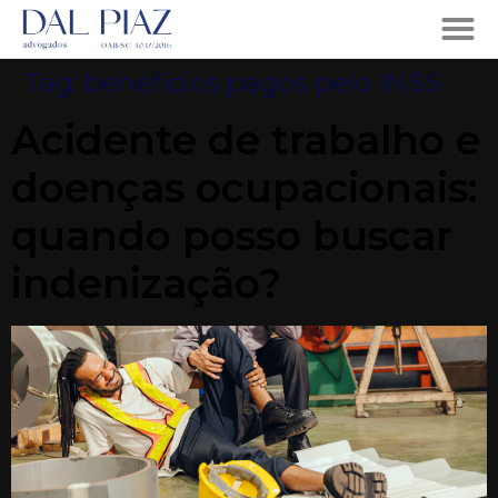
Tag:
benefícios pagos pelo INSS
Acidente de trabalho e
doenças ocupacionais:
quando posso buscar
indenização?