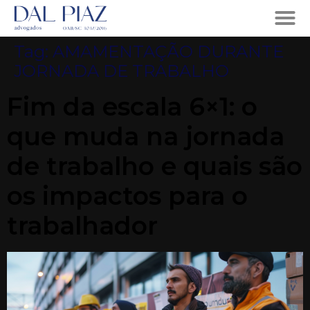
Tag:
AMAMENTAÇÃO DURANTE
JORNADA DE TRABALHO
Fim da escala 6×1: o
que muda na jornada
de trabalho e quais são
os impactos para o
trabalhador