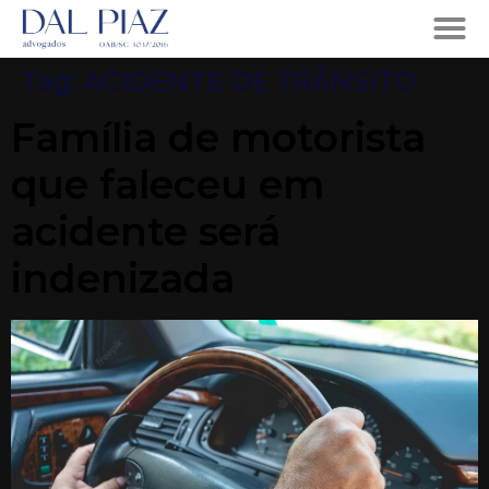
Tag:
ACIDENTE DE TRÂNSITO
Família de motorista
que faleceu em
acidente será
indenizada