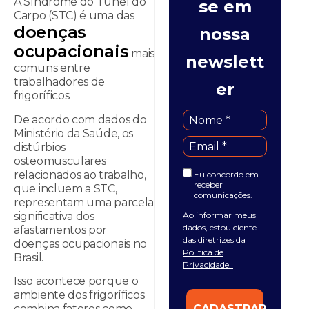
A Síndrome do Túnel do
se em
Carpo (STC) é uma das
doenças
nossa
ocupacionais
mais
newslett
comuns entre
trabalhadores de
er
frigoríficos.
De acordo com dados do
Ministério da Saúde, os
distúrbios
osteomusculares
relacionados ao trabalho,
Eu concordo em
receber
que incluem a STC,
comunicações.
representam uma parcela
significativa dos
Ao informar meus
dados, estou ciente
afastamentos por
das diretrizes da
doenças ocupacionais no
Política de
Brasil.
Privacidade.
Isso acontece porque o
ambiente dos frigoríficos
CADASTRAR
combina fatores como