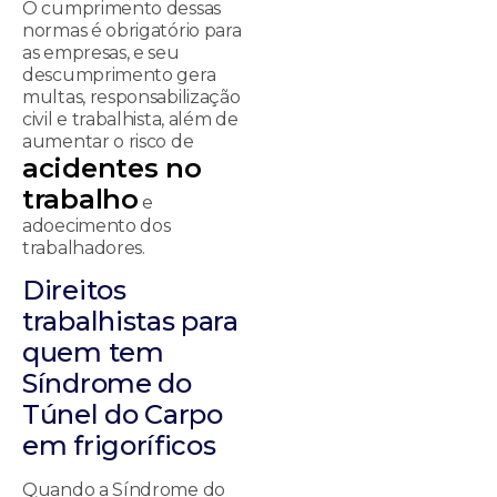
O cumprimento dessas
normas é obrigatório para
as empresas, e seu
descumprimento gera
multas, responsabilização
civil e trabalhista, além de
aumentar o risco de
acidentes no
t
rabalho
e
adoecimento dos
trabalhadores.
Direitos
trabalhistas para
quem tem
Síndrome do
Túnel do Carpo
em frigoríficos
Quando a Síndrome do