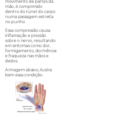
movimento de partes da
mão, é comprimido
dentro do túnel do carpo
numa passagem estreita
no punho.
Essa compressão causa
inflamação e pressão
sobre o nervo, resultando
em sintomas como dor,
formigamento, dormência
e fraqueza nas mãos e
dedos.
A imagem abaixo, ilustra
bem essa condição.