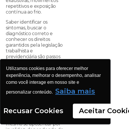
exaustivas, movimentos
repetitivos e exposição
contínua ao frio.
Saber identificar os
sintomas, buscar o
diagnóstico correto e
conhecer os direitos
garantidos pela legislação
trabalhista e
previdenciária são passos
fundamentais para
proteger a saúde e
Utilizamos cookies para oferecer melhor
garantir amparo
experiência, melhorar o desempenho, analisar
financeiro.
como você interage em nosso site e
No entanto, muitos
Saiba mais
personalizar conteúdo.
trabalhadores não sabem,
mas é possível receber
indenizações, manter a
Recusar Cookies
Aceitar Cooki
estabilidade no emprego
após o afastamento e até
mesmo se aposentar por