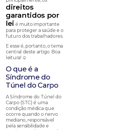
principalmente, os
direitos
gar
a
ntidos por
lei
é muito importante
para proteger a saúde e o
futuro dos trabalhadores.
E esse é, portanto, o tema
central deste artigo. Boa
leitura! ☺
O que é a
Síndrome do
Túnel do Carpo
A Síndrome do Túnel do
Carpo (STC) é uma
condição médica que
ocorre quando o nervo
mediano, responsável
pela sensibilidade e