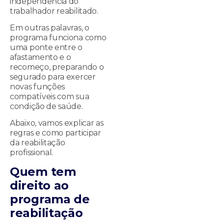
independência do
trabalhador reabilitado.
Em outras palavras, o
programa funciona como
uma ponte entre o
afastamento e o
recomeço, preparando o
segurado para exercer
novas funções
compatíveis com sua
condição de saúde.
Abaixo, vamos explicar as
regras e como participar
da reabilitação
profissional.
Quem tem
direito ao
programa de
reabilitação