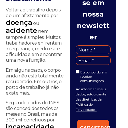
se em
Voltar ao trabalho depois
nossa
de um afastamento por
doença
ou
newslett
acidente
nem
er
sempre é simples. Muitos
trabalhadores enfrentam
insegurança, medo e até
dificuldade em encontrar
uma nova função.
Em alguns casos, o corpo
Eu concordo em
ainda não está totalmente
receber
comunicações.
recuperado. Em outros, o
posto de trabalho já não
Ao informar meus
existe mais.
dados, estou ciente
das diretrizes da
Segundo dados do INSS,
Política de
são concedidos todos os
Privacidade.
meses no Brasil, mais de
300 mil benefícios por
incapacidade
CADASTRAR