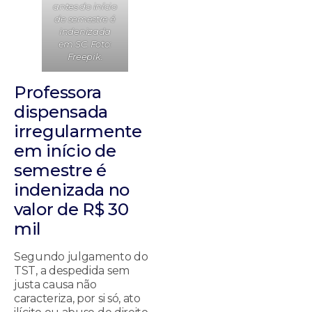
antes do início
de semestre é
indenizada
em SC. Foto:
Freepik.
Professora
dispensada
irregularmente
em início de
semestre é
indenizada no
valor de R$ 30
mil
Segundo julgamento do
TST, a despedida sem
justa causa não
caracteriza, por si só, ato