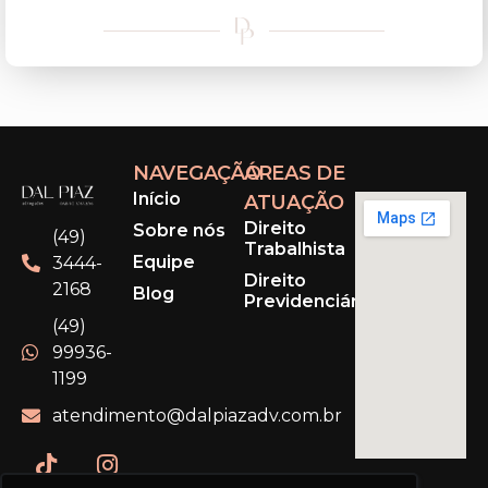
NAVEGAÇÃO
ÁREAS DE
Início
ATUAÇÃO
Direito
Sobre nós
(49)
Trabalhista
Equipe
3444-
Direito
2168
Blog
Previdenciário
(49)
99936-
1199
atendimento@dalpiazadv.com.br