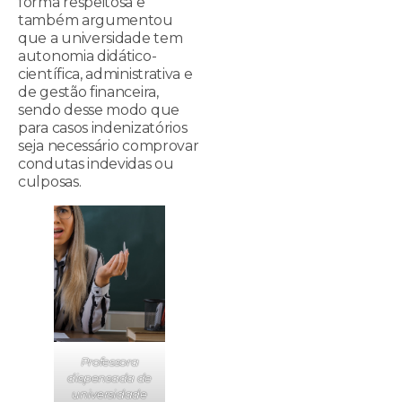
forma respeitosa e
também argumentou
que a universidade tem
autonomia didático-
científica, administrativa e
de gestão financeira,
sendo desse modo que
para casos indenizatórios
seja necessário comprovar
condutas indevidas ou
culposas.
Professora
dispensada de
universidade