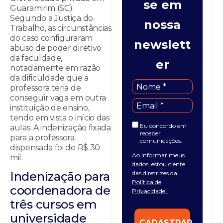
se em
Guaramirim (SC).
Segundo a Justiça do
nossa
Trabalho, as circunstâncias
do caso configuraram
newslett
abuso de poder diretivo
da faculdade,
er
notadamente em razão
da dificuldade que a
professora teria de
conseguir vaga em outra
instituição de ensino,
tendo em vista o início das
Eu concordo em
aulas. A indenização fixada
receber
para a professora
comunicações.
dispensada foi de R$ 30
Ao informar meus
mil.
dados, estou ciente
das diretrizes da
Indenização para
Política de
coordenadora de
Privacidade.
três cursos em
universidade
CADASTRAR