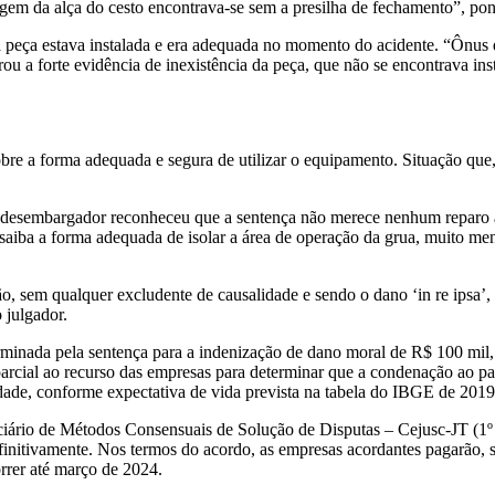
m da alça do cesto encontrava-se sem a presilha de fechamento”, pon
eça estava instalada e era adequada no momento do acidente. “Ônus d
u a forte evidência de inexistência da peça, que não se encontrava ins
e a forma adequada e segura de utilizar o equipamento. Situação que, 
o desembargador reconheceu que a sentença não merece nenhum reparo ao
r saiba a forma adequada de isolar a área de operação da grua, muito m
 sem qualquer excludente de causalidade e sendo o dano ‘in re ipsa’, i
 julgador.
nada pela sentença para a indenização de dano moral de R$ 100 mil, 
cial ao recurso das empresas para determinar que a condenação ao pag
idade, conforme expectativa de vida prevista na tabela do IBGE de 20
ário de Métodos Consensuais de Solução de Disputas – Cejusc-JT (1º 
itivamente. Nos termos do acordo, as empresas acordantes pagarão, so
orrer até março de 2024.