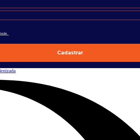
dade.
Cadastrar
denizada