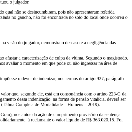
tuou o julgador.
o qual não se desincumbiram, pois não apresentaram referida
talada no gancho, não foi encontrada no solo do local onde ocorreu o
na visão do julgador, demonstra o descaso e a negligência das
 afastar a caracterização de culpa da vítima. Segundo o magistrado,
enos avaliar o momento em que pode ou não ingressar na área de
mpõe-se o dever de indenizar, nos termos do artigo 927, parágrafo
valor que, segundo ele, está em consonância com o artigo 223-G da
amento dessa indenização, na forma de pensão vitalícia, deverá ser
19 (Tábua Completa de Mortalidade – Homens – 2019).
Grau), nos autos da ação de cumprimento provisório da sentença
lidariamente, à reclamante o valor líquido de R$ 363.020,15. Foi