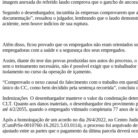
imagem anexada do referido laudo comprova que o gancho de ancorage
Segundo o desembargador, incumbia às empresas comprovarem que a p
documentação”, ressaltou o julgador, lembrando que o laudo demonstro
acidente, nem houve indícios de sua ruptura.
Além disso, ficou provado que os empregados não eram orientados sobr
empregadoras com a saúde e a segurança dos seus empregados.
Assim, diante do teor das provas produzidas nos autos do processo, 
sem o treinamento necessário, não é possível exigir que o trabalhado
isolamento no curso da operação de içamento.
“Comprovado o nexo causal do falecimento com o trabalho em questão,
único do CC, como bem decidido pela sentença recorrida”, concluiu o
Indenizações O desembargador manteve o valor da condenação determi
CLT. Quanto aos danos materiais, o desembargador deu provimento par
até 4/2/2055, quando o empregado vitimado completaria 77 anos de 
Após a homologação de um acordo no dia 26/4/2022, no Centro Judici
(CumPrSe-0010760-16.2021.5.03.0114), o processo foi arquivado defin
ajustado entre as partes que o pagamento da última parcela deverá oc