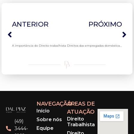
ANTERIOR
PRÓXIMO
A importância do Direito trabalhista
Direitos das empregadas domésticas que atuam como cuidadoras
NAVEGAÇÃO
ÁREAS DE
Início
ATUAÇÃO
Direito
Sobre nós
(49)
Trabalhista
Equipe
3444-
Direito