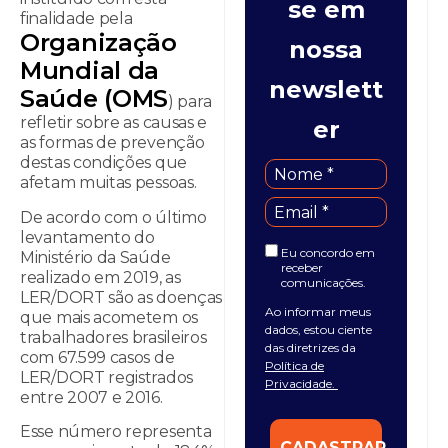
se em
finalidade pela
Organização
nossa
Mundial da
newslett
Saúde (OMS
) para
refletir sobre as causas e
er
as formas de prevenção
destas condições que
afetam muitas pessoas.
De acordo com o último
levantamento do
Eu concordo em
Ministério da Saúde
receber
realizado em 2019, as
comunicações.
LER/DORT são as doenças
Ao informar meus
que mais acometem os
dados, estou ciente
trabalhadores brasileiros
das diretrizes da
com 67.599 casos de
Política de
LER/DORT registrados
Privacidade.
entre 2007 e 2016.
Esse número representa
CADASTRAR