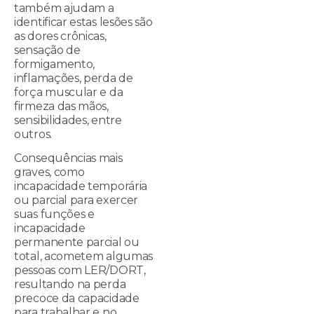
também ajudam a
identificar estas lesões são
as dores crônicas,
sensação de
formigamento,
inflamações, perda de
força muscular e da
firmeza das mãos,
sensibilidades, entre
outros.
Consequências mais
graves, como
incapacidade temporária
ou parcial para exercer
suas funções e
incapacidade
permanente parcial ou
total, acometem algumas
pessoas com LER/DORT,
resultando na perda
precoce da capacidade
para trabalhar e no