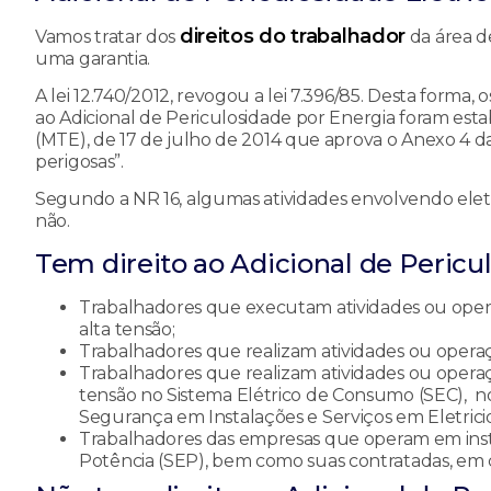
direitos do trabalhador
Vamos tratar dos
da área de
uma garantia.
A lei 12.740/2012, revogou a lei 7.396/85. Desta forma,
ao Adicional de Periculosidade por Energia foram esta
(MTE), de 17 de julho de 2014 que aprova o Anexo 4 d
perigosas”.
Segundo a NR 16, algumas atividades envolvendo eletr
não.
Tem direito ao Adicional de Pericu
Trabalhadores que executam atividades ou oper
alta tensão;
Trabalhadores que realizam atividades ou opera
Trabalhadores que realizam atividades ou opera
tensão no Sistema Elétrico de Consumo (SEC), n
Segurança em Instalações e Serviços em Eletrici
Trabalhadores das empresas que operam em inst
Potência (SEP), bem como suas contratadas, em c