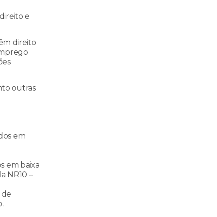
direito e
êm direito
 Emprego
ões
nto outras
ados em
os em baixa
da NR10 –
 de
.