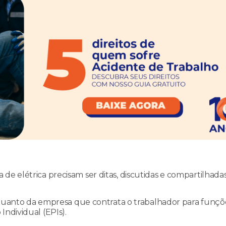
e elétrica precisam ser ditas, discutidas e compartilhadas
, quanto da empresa que contrata o trabalhador para funçõe
Individual (EPIs).