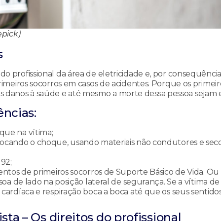
epick)
s
profissional da área de eletricidade e, por consequência
meiros socorros em casos de acidentes. Porque os primeir
 os danos à saúde e até mesmo a morte dessa pessoa sejam e
ências:
que na vítima;
ovocando o choque, usando materiais não condutores e sec
92;
mentos de primeiros socorros de Suporte Básico de Vida. Ou 
essoa de lado na posição lateral de segurança. Se a vítima 
m cardíaca e respiração boca a boca até que os seus sentid
sta – Os direitos do profissional