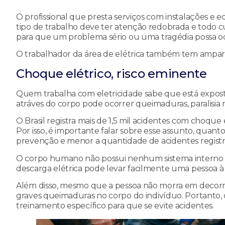
O profissional que presta serviços com instalações e 
tipo de trabalho deve ter atenção redobrada e todo 
para que um problema sério ou uma tragédia possa oc
O trabalhador da área de elétrica também tem amparo g
Choque elétrico, risco eminente
Quem trabalha com eletricidade sabe que está exposto 
atráves do corpo pode ocorrer queimaduras, paralisi
O Brasil registra mais de 1,5 mil acidentes com choqu
Por isso, é importante falar sobre esse assunto, quant
prevenção e menor a quantidade de acidentes registr
O corpo humano não possui nenhum sistema interno de 
descarga elétrica pode levar facilmente uma pessoa à
Além disso, mesmo que a pessoa não morra em decorrê
graves queimaduras no corpo do indivíduo. Portanto,
treinamento específico para que se evite acidentes.