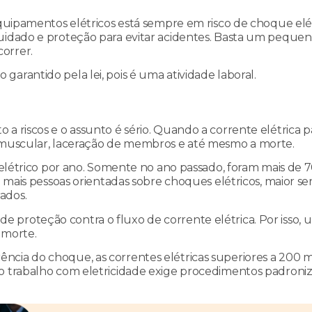
equipamentos elétricos está sempre em risco de choque elét
cuidado e proteção para evitar acidentes. Basta um peque
orrer.
arantido pela lei, pois é uma atividade laboral.
a riscos e o assunto é sério. Quando a corrente elétrica p
a muscular, laceração de membros e até mesmo a morte.
e elétrico por ano. Somente no ano passado, foram mais de 
o mais pessoas orientadas sobre choques elétricos, maior ser
ados.
proteção contra o fluxo de corrente elétrica. Por isso, 
 morte.
ncia do choque, as correntes elétricas superiores a 200
 o trabalho com eletricidade exige procedimentos padroni