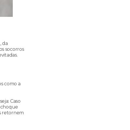
, da
os socorros
vitadas.
os como a
seja: Caso
de choque
os retornem