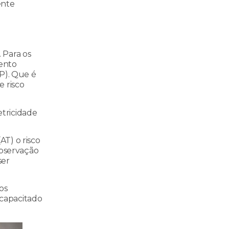
ente
 Para os
mento
EP). Que é
e risco
etricidade
AT) o risco
observação
ser
os
 capacitado