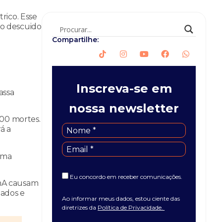
rico. Esse
no descuido
Compartilhe:
Inscreva-se em
assa
nossa newsletter
700 mortes.
á a
uma
Eu concordo em receber comunicações.
 mA causam
zados e
Ao informar meus dados, estou ciente das
diretrizes da
Política de Privacidade.