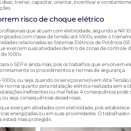
s disso, treinar, capacitar, orientar, incentivar e constantem
ções.
orrem risco de choque elétrico
profissionais que atuam com eletricidade, segundo a NR 10.
ergizados com classe de tensão até 1000v, existe o treina
ividades relacionadas ao Sistemas Elétricos de Potência (S
 que exercem suas atividades dentro de zonas de controle d
 de 1000v.
ara o SEP é ainda mais, pois os trabalhos que envolvem el
s corretamente os procedimentos e normas de segurança.
 1000v, ou seja, quando os serviços envolvem Alta Tensão (
 norma quanto pela instalação elétrica realizada sem a 
stalações ineficientes ou mal feitas. A consequência pode 
s, ou seja, consequências desastrosas.
que exerçam atividades com eletricidade, pois estabelece 
ricas energizadas ou em suas proximidades. O trabalhador
 estará mais protegido.