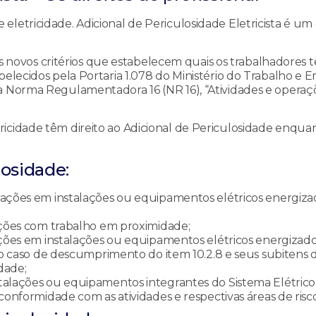
 eletricidade. Adicional de Periculosidade Eletricista é um 
 os novos critérios que estabelecem quais os trabalhadores t
belecidos pela Portaria 1.078 do Ministério do Trabalho e
a Norma Regulamentadora 16 (NR 16), “Atividades e operaç
icidade têm direito ao Adicional de Periculosidade enqua
losidade:
ações em instalações ou equipamentos elétricos energiz
ções com trabalho em proximidade;
ções em instalações ou equipamentos elétricos energizad
o caso de descumprimento do item 10.2.8 e seus subitens 
dade;
alações ou equipamentos integrantes do Sistema Elétrico
onformidade com as atividades e respectivas áreas de risco