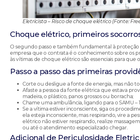
Eletricista – Risco de choque elétrico (Fonte: Fre
Choque elétrico, primeiros socorro
O segundo passo e também fundamental à proteção do 
empresa que o contrata é o conhecimento sobre os pri
às vítimas de choque elétrico são essenciais para que
Passo a passo das primeiras provid
Corte ou desligue a fonte de energia, mas não to
Afaste a pessoa da fonte elétrica que estava pr
madeira, o plástico, panos grossos ou borracha;
Chame uma ambulância, ligando para o SAMU – 1
Se a vítima estiver inconsciente, siga os procedi
ela esteja inconsciente, mas respirando, vire a p
elétrico não estiver respirando, realize massage
ou até o atendimento especializado chegar.
Adicional de Periculosidade Eletrici