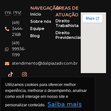
NAVEGAÇÃO
ÁREAS DE
Início
ATUAÇÃO
Direito
Sobre nós
(49)
Trabalhista
Equipe
3444-
Direito
2168
Blog
Previdenciário
(49)
99936-
1199
atendimento@dalpiazadv.com.br
Utilizamos cookies para oferecer melhor
experiência, melhorar o desempenho, analisar
como você interage em nosso site e
Saiba mais
personalizar conteúdo.