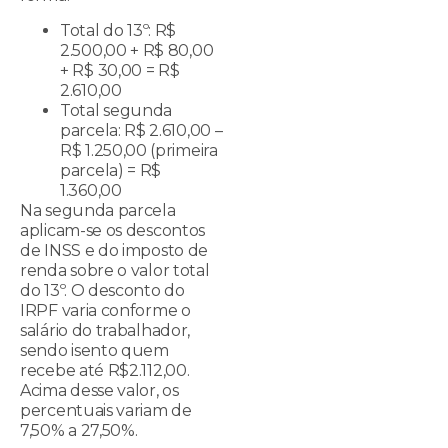
Total do 13º: R$
2.500,00 + R$ 80,00
+ R$ 30,00 = R$
2.610,00
Total segunda
parcela: R$ 2.610,00 –
R$ 1.250,00 (primeira
parcela) = R$
1.360,00
Na segunda parcela
aplicam-se os descontos
de INSS e do imposto de
renda sobre o valor total
do 13º. O desconto do
IRPF varia conforme o
salário do trabalhador,
sendo isento quem
recebe até R$2.112,00.
Acima desse valor, os
percentuais variam de
7,50% a 27,50%.