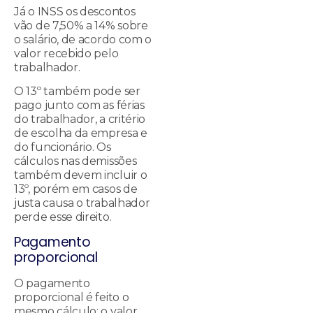
Já o INSS os descontos
vão de 7,50% a 14% sobre
o salário, de acordo com o
valor recebido pelo
trabalhador.
O 13º também pode ser
pago junto com as férias
do trabalhador, a critério
de escolha da empresa e
do funcionário. Os
cálculos nas demissões
também devem incluir o
13º, porém em casos de
justa causa o trabalhador
perde esse direito.
Pagamento
proporcional
O pagamento
proporcional é feito o
mesmo cálculo: o valor