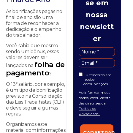
se em
As bonificações pagas no
nossa
final de ano são uma
forma de reconhecer a
newslett
dedicação e o empenho
do trabalhador.
er
Você sabia que mesmo
sendo um bônus, esses
valores devem ser
folha de
lançados na
pagamento
?
Eu concordo em
receber
O 13º salário, por exemplo,
comunicações.
é um tipo de bonificação
Ao informar meus
previsto na Consolidação
dados, estou ciente
das Leis Trabalhistas (CLT)
das diretrizes da
e deve seguir algumas
Política de
regras.
Privacidade.
Organizamos este
material com informações
CADASTRAR