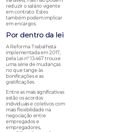
variáveis, mas não podem
reduzir o salário vigente
em contrato. Estes
também podem implicar
em encargos.
Por dentro da lei
A Reforma Trabalhista
implementada em 2017,
pela Lei nº 13.467 trouxe
uma série de mudanças
no que tange às
bonificações e as
gratificações.
Entre as mais significativas
estão os acordos
individuais e coletivos com
mais flexibilidade na
negociação entre
empregados e
empregadores,