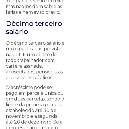
integrar o décimo terceiro,
mas não incidem sobre as
férias e nem aviso prévio.
Décimo terceiro
salário
O décimo terceiro salário é
uma gratificação prevista
na CLT. É um direito de
todo trabalhador com
carteira assinada,
aposentados, pensionistas
e servidores públicos.
O acréscimo pode ser
pago em parcela única ou
em duas parcelas, sendo o
limite da primeira parceira
estabelecido até 30 de
novembro e a segunda,
até 20 de dezembro. Se a
empresa não cumprir o