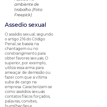
ambiente de
trabalho. (Foto:
Freepick)
Assedio sexual
O assédio sexual, segundo
o artigo 216 do Código
Penal, se baseia na
chantagem ou no
constrangimento para
obter favores sexuais. O
superior, por exemplo,
utiliza essa arma para
ameaçar de demissão ou
fazer com que a vítima
suba de cargo na
empresa. Caracterizam-se
como assédios sexuais
contatos físicos forçados,
palavras, convites,
humilhações e