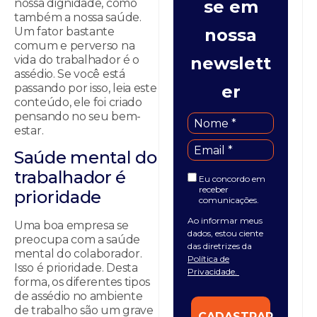
nossa dignidade, como
se em
também a nossa saúde.
Um fator bastante
nossa
comum e perverso na
vida do trabalhador é o
newslett
assédio. Se você está
passando por isso, leia este
er
conteúdo, ele foi criado
pensando no seu bem-
estar.
Saúde mental do
trabalhador é
Eu concordo em
receber
prioridade
comunicações.
Ao informar meus
Uma boa empresa se
dados, estou ciente
preocupa com a saúde
das diretrizes da
mental do colaborador.
Política de
Isso é prioridade. Desta
Privacidade.
forma, os diferentes tipos
de assédio no ambiente
de trabalho são um grave
CADASTRAR