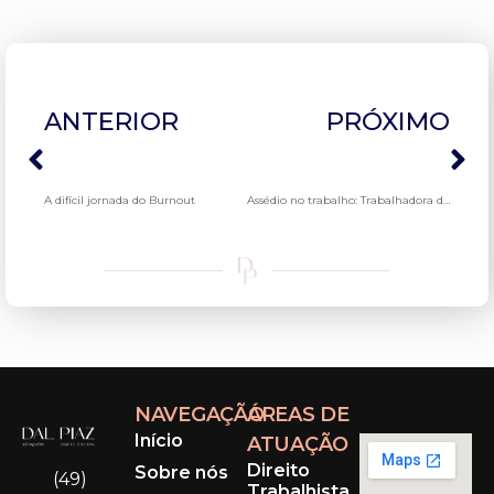
ANTERIOR
PRÓXIMO
A difícil jornada do Burnout
Assédio no trabalho: Trabalhadora deve ser indenizada em R$ 50 mil
NAVEGAÇÃO
ÁREAS DE
Início
ATUAÇÃO
Direito
Sobre nós
(49)
Trabalhista