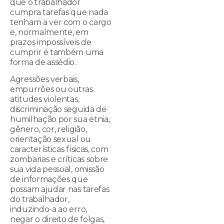
que o trabalhador
cumpra tarefas que nada
tenham a ver com o cargo
e, normalmente, em
prazos impossíveis de
cumprir é também uma
forma de assédio.
Agressões verbais,
empurrões ou outras
atitudes violentas,
discriminação seguida de
humilhação por sua etnia,
gênero, cor, religião,
orientação sexual ou
características físicas, com
zombarias e críticas sobre
sua vida pessoal, omissão
de informações que
possam ajudar nas tarefas
do trabalhador,
induzindo-a ao erro,
negar o direito de folgas,